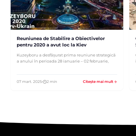
Reuniunea de Stabilire a Obiectivelor
pentru 2020 a avut loc la Kiev
Kuzeyboru a desfășurat prima reuniune strategică
a anului în perioada 28 ianuarie – 02 februarie,
07 mart. 2025
2 min
Citește mai mult