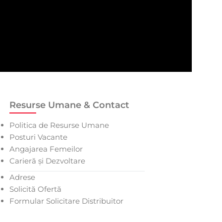
Resurse Umane & Contact
Politica de Resurse Umane
Posturi Vacante
Angajarea Femeilor
Carieră și Dezvoltare
Adrese
Solicită Ofertă
Formular Solicitare Distribuitor