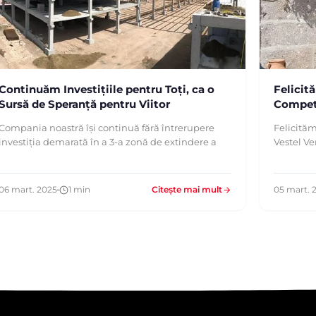
Continuăm Investițiile pentru Toți, ca o
Felicit
Sursă de Speranță pentru Viitor
Competi
Compania noastră își continuă fără întrerupere
Felicităm
investiția demarată în a 3-a zonă de extindere a
Vestel Ve
06 mart. 2025
1 min
Citește mai mult
05 mart. 