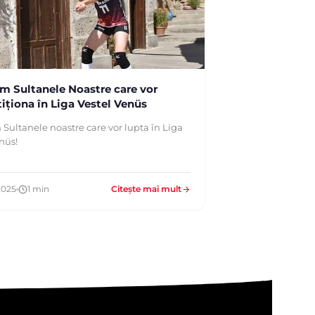
ăm Sultanele Noastre care vor
ționa în Liga Vestel Venüs
 Sultanele noastre care vor lupta în Liga
nüs!
2025
1 min
Citește mai mult