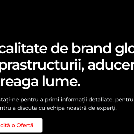
 calitate de brand gl
prastructurii, aduce
treaga lume.
ați-ne pentru a primi informații detaliate, pentru 
ntru a discuta cu echipa noastră de experți.
icită o Ofertă