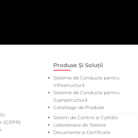
Produse Și Soluții
Sisteme de Conducte pentru
Infrastructură
Sisteme de Conducte pentru
Suprastructură
Cataloage de Produse
ții
Sistem de Control al Calității
or (GDPR)
Laboratoare de Testare
e
Documente și Certificate