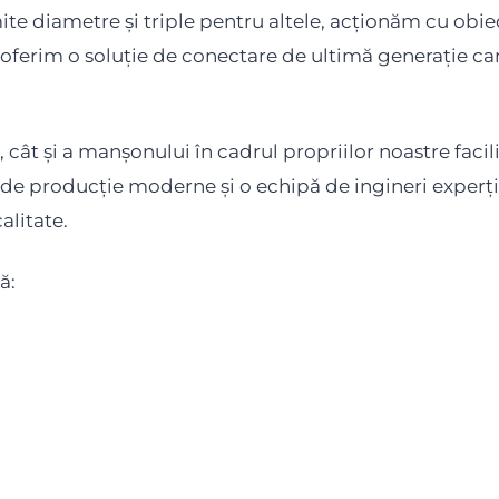
e diametre și triple pentru altele, acționăm cu obiect
l, oferim o soluție de conectare de ultimă generație car
, cât și a manșonului în cadrul propriilor noastre fac
nii de producție moderne și o echipă de ingineri experț
alitate.
ă: