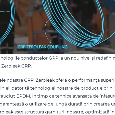
logiile conductelor GRP la un nou nivel și redefinim
u Zeroleak GRP.
ele noastre GRP, Zeroleak oferă o performanță superi
niei, datorită tehnologiei noastre de producție prin 
 cauciuc EPDM. În timp ce tehnica avansată de înfășura
 garantează o utilizare de lungă durată prin crearea u
roleak este structura garniturii noastre, optimizată în