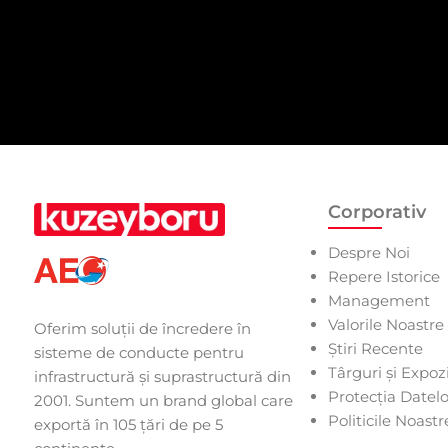
Corporativ
Despre Noi
Repere Istorice
Management
Valorile Noastre
Oferim soluții de încredere în
Știri Recente
sisteme de conducte pentru
Târguri și Expozi
infrastructură și suprastructură din
Protecția Datel
2001. Suntem un brand global care
Politicile Noastr
exportă în 105 țări de pe 5