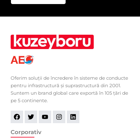
Oferim soluții de încredere în sisteme de conducte
pentru infrastructură și suprastructură din 2001.
Suntem un brand global care exportă în 105 țări de
pe 5 continente.
Corporativ