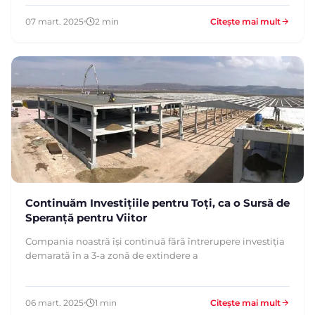
07 mart. 2025
2 min
Citește mai mult
Continuăm Investițiile pentru Toți, ca o Sursă de
Speranță pentru Viitor
Compania noastră își continuă fără întrerupere investiția
demarată în a 3-a zonă de extindere a
06 mart. 2025
1 min
Citește mai mult