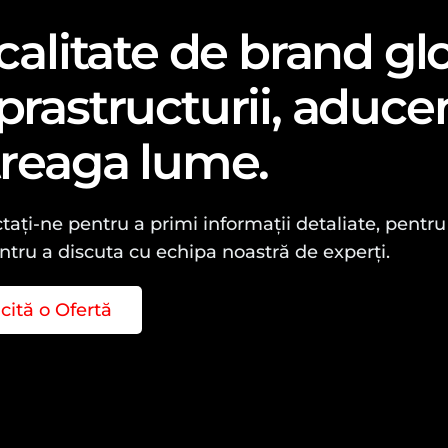
 calitate de brand gl
prastructurii, aduce
treaga lume.
ați-ne pentru a primi informații detaliate, pentru 
ntru a discuta cu echipa noastră de experți.
icită o Ofertă