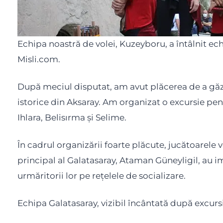
Echipa noastră de volei, Kuzeyboru, a întâlnit echi
Misli.com.
După meciul disputat, am avut plăcerea de a găzdu
istorice din Aksaray. Am organizat o excursie pe
Ihlara, Belisırma și Selime.
În cadrul organizării foarte plăcute, jucătoarele
principal al Galatasaray, Ataman Güneyligil, au im
urmăritorii lor pe rețelele de socializare.
Echipa Galatasaray, vizibil încântată după excursie