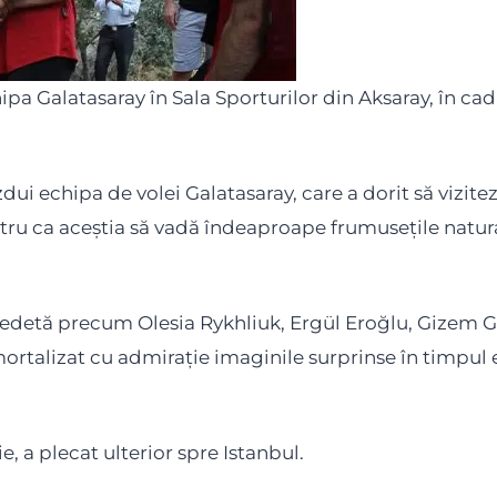
pa Galatasaray în Sala Sporturilor din Aksaray, în cadr
i echipa de volei Galatasaray, care a dorit să viziteze
ntru ca aceștia să vadă îndeaproape frumusețile natur
 vedetă precum Olesia Rykhliuk, Ergül Eroğlu, Gizem Gü
ortalizat cu admirație imaginile surprinse în timpul e
, a plecat ulterior spre Istanbul.