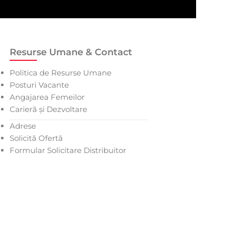
Resurse Umane & Contact
Politica de Resurse Umane
Posturi Vacante
Angajarea Femeilor
Carieră și Dezvoltare
Adrese
Solicită Ofertă
Formular Solicitare Distribuitor