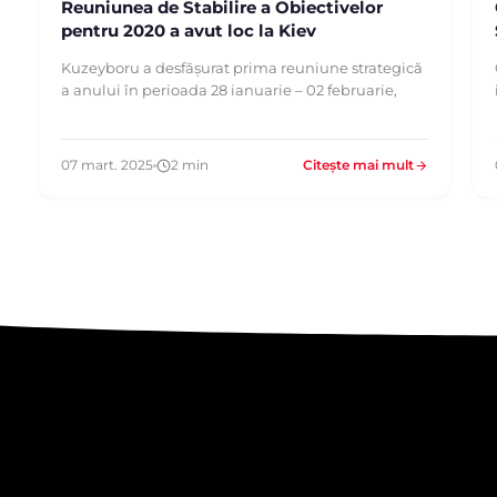
Reuniunea de Stabilire a Obiectivelor
pentru 2020 a avut loc la Kiev
Kuzeyboru a desfășurat prima reuniune strategică
a anului în perioada 28 ianuarie – 02 februarie,
07 mart. 2025
2 min
Citește mai mult