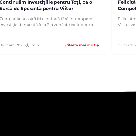
Continuăm Investițiile pentru Toți, ca o
Felicit
Sursă de Speranță pentru Viitor
Competi
Compania noastră își continuă fără întrerupere
Felicităm
investiția demarată în a 3-a zonă de extindere a
Vestel Ve
06 mart. 2025
1 min
Citește mai mult
05 mart. 