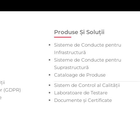
Produse Și Soluții
Sisteme de Conducte pentru
Infrastructură
Sisteme de Conducte pentru
Suprastructură
Cataloage de Produse
ții
Sistem de Control al Calității
or (GDPR)
Laboratoare de Testare
e
Documente și Certificate