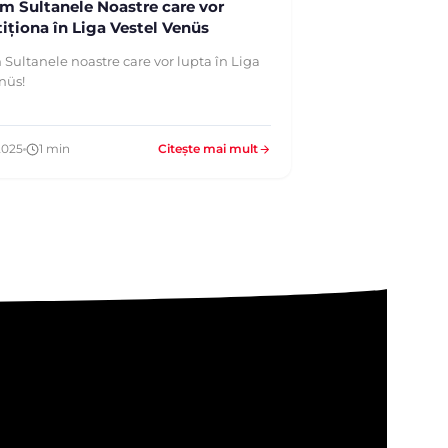
ăm Sultanele Noastre care vor
ționa în Liga Vestel Venüs
 Sultanele noastre care vor lupta în Liga
nüs!
2025
1 min
Citește mai mult