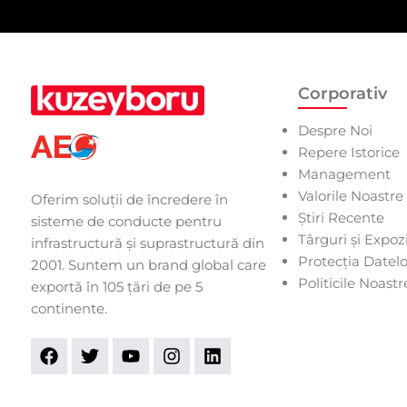
Corporativ
Despre Noi
Repere Istorice
Management
Valorile Noastre
Oferim soluții de încredere în
Știri Recente
sisteme de conducte pentru
Târguri și Expozi
infrastructură și suprastructură din
Protecția Datel
2001. Suntem un brand global care
Politicile Noastr
exportă în 105 țări de pe 5
continente.