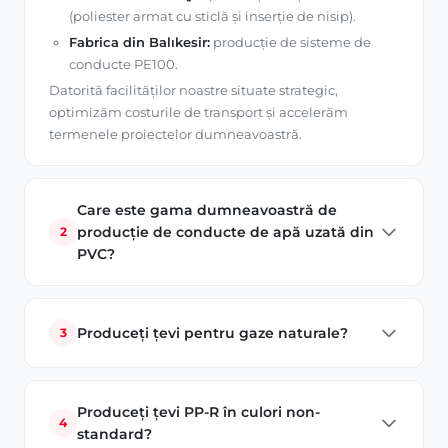
(poliester armat cu sticlă și inserție de nisip).
Fabrica din Balıkesir:
producție de sisteme de
conducte PE100.
Datorită facilităților noastre situate strategic,
optimizăm costurile de transport și accelerăm
termenele proiectelor dumneavoastră.
Care este gama dumneavoastră de
producție de conducte de apă uzată din
2
PVC?
Țevile PVC pentru apă uzată produse pentru
infrastructură și proiecte de instalații sanitare în
Produceți țevi pentru gaze naturale?
3
clădiri sunt fabricate folosind cea mai recentă
tehnologie, până la 200 mm diametru. Produsele
Producem țevi pentru gaze naturale PE100 de înaltă
noastre, testate pentru etanșare și durabilitate în
rezistență pentru proiecte de infrastructură ale
conformitate cu standardele, asigură o durată lungă
Produceți țevi PP-R în culori non-
rețelelor de distribuție a gazelor naturale.
4
de viață.
standard?