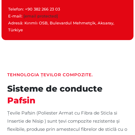
Telefon: +90 382 266 23 03
E-mail:
[email protected]
Adresă: Kırımlı OSB, Bulevardul Mehmetçik, Aksaray,
Türkiye
TEHNOLOGIA ȚEVILOR COMPOZITE.
Sisteme de conducte
Pafsin
Țevile Pafsin (Poliester Armat cu Fibra de Sticla si
Insertie de Nisip ) sunt țevi compozite rezistente și
flexibile, produse prin amestecul fibrelor de sticlă cu o