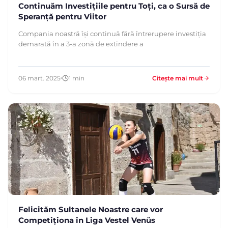
Continuăm Investițiile pentru Toți, ca o Sursă de
Speranță pentru Viitor
Compania noastră își continuă fără întrerupere investiția
demarată în a 3-a zonă de extindere a
06 mart. 2025
1 min
Citește mai mult
Felicităm Sultanele Noastre care vor
Competiționa în Liga Vestel Venüs