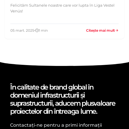
Felicităm Sultanele noastre care vor lupta în Liga Vestel
Venüs!
05 mart. 2025
1 min
Citește mai mult
În calitate de brand global în
domeniul infrastructurii și
suprastructurii, aducem plusvaloare
proiectelor din întreaga lume.
Contactați-ne pentru a primi informații