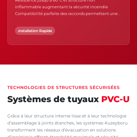
Résistance jusqu’à 60°C et structure non
inflammable augmentant la sécurité incendie
Compatibilité parfaite des raccords permettant une .
ınstallation Rapide
TECHNOLOGIES DE STRUCTURES SÉCURISÉES
Systèmes de tuyaux
PVC-U
Grâce à leur structure interne lisse et à leur technologie
d’assemblage à joints étanches, les systèmes Kuzeyboru
transforment les réseaux d’évacuation en solutions