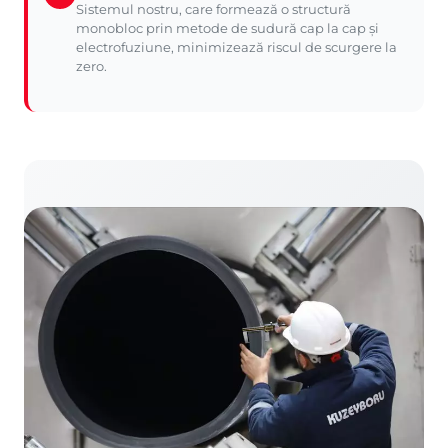
Sistemul nostru, care formează o structură
monobloc prin metode de sudură cap la cap și
electrofuziune, minimizează riscul de scurgere la
zero.