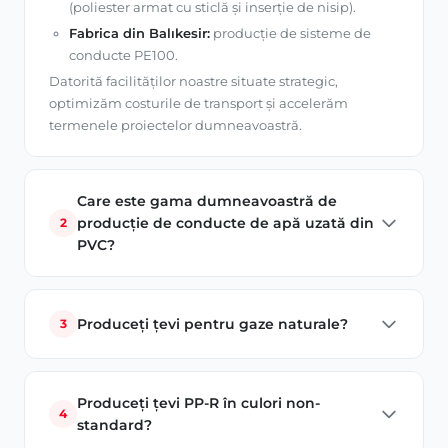
(poliester armat cu sticlă și inserție de nisip).
Fabrica din Balıkesir:
producție de sisteme de
conducte PE100.
Datorită facilităților noastre situate strategic,
optimizăm costurile de transport și accelerăm
termenele proiectelor dumneavoastră.
Care este gama dumneavoastră de
producție de conducte de apă uzată din
2
PVC?
Țevile PVC pentru apă uzată produse pentru
infrastructură și proiecte de instalații sanitare în
Produceți țevi pentru gaze naturale?
3
clădiri sunt fabricate folosind cea mai recentă
tehnologie, până la 200 mm diametru. Produsele
Producem țevi pentru gaze naturale PE100 de înaltă
noastre, testate pentru etanșare și durabilitate în
rezistență pentru proiecte de infrastructură ale
conformitate cu standardele, asigură o durată lungă
Produceți țevi PP-R în culori non-
rețelelor de distribuție a gazelor naturale.
4
de viață.
standard?