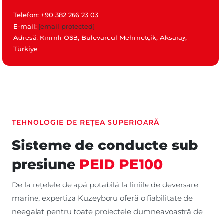
Telefon: +90 382 266 23 03
E-mail:
[email protected]
Adresă: Kırımlı OSB, Bulevardul Mehmetçik, Aksaray,
Türkiye
TEHNOLOGIE DE REȚEA SUPERIOARĂ
Sisteme de conducte sub
presiune
PEID PE100
De la rețelele de apă potabilă la liniile de deversare
marine, expertiza Kuzeyboru oferă o fiabilitate de
neegalat pentru toate proiectele dumneavoastră de