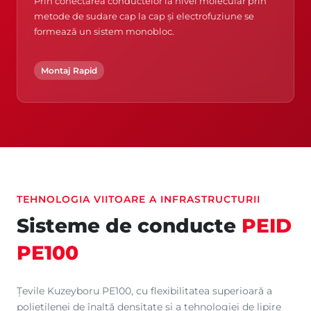
Prin conectarea conductelor la nivel molecular prin
metode de sudare cap la cap și electrofuziune se
formează un sistem monobloc.
Montaj Rapid
TEHNOLOGIA VIITOARE A INFRASTRUCTURII
Sisteme de conducte
PEID
PE100
Țevile Kuzeyboru PE100, cu flexibilitatea superioară a
polietilenei de înaltă densitate și a tehnologiei de lipire