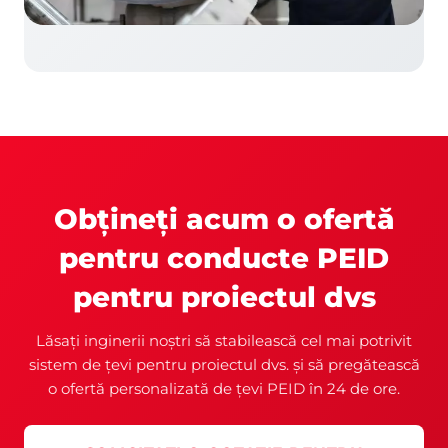
Obțineți acum o ofertă
pentru conducte PEID
pentru proiectul dvs
Lăsați inginerii noștri să stabilească cel mai potrivit
sistem de țevi pentru proiectul dvs. și să pregătească
o ofertă personalizată de țevi PEID în 24 de ore.