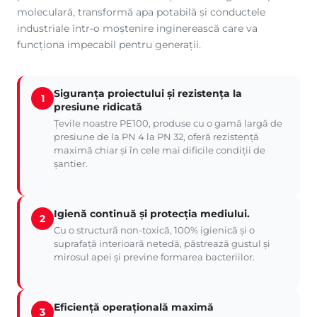
moleculară, transformă apa potabilă și conductele
industriale într-o moștenire inginerească care va
funcționa impecabil pentru generații.
Siguranța proiectului și rezistența la
1
presiune ridicată
Țevile noastre PE100, produse cu o gamă largă de
presiune de la PN 4 la PN 32, oferă rezistență
maximă chiar și în cele mai dificile condiții de
șantier.
Igienă continuă și protecția mediului.
2
Cu o structură non-toxică, 100% igienică și o
suprafață interioară netedă, păstrează gustul și
mirosul apei și previne formarea bacteriilor.
Eficiență operațională maximă
3